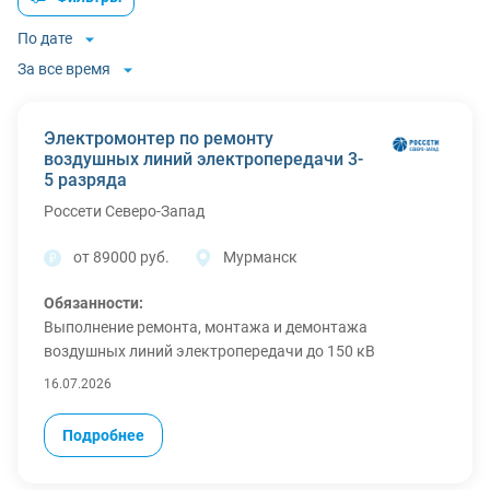
По дате
За все время
Электромонтер по ремонту
воздушных линий электропередачи 3-
5 разряда
Россети Северо-Запад
от 89000 руб.
Мурманск
Обязанности:
Выполнение ремонта, монтажа и демонтажа
воздушных линий электропередачи до 150 кВ
включительно.
16.07.2026
Осуществление работ средней сложности по наряду
или распоря
жен
ию в качестве произ
водител
я работ по
Подробнее
техническому обслуживанию и ремонту воздушных
линий электропередачи напря
жен
ием 35 кВ и выше.