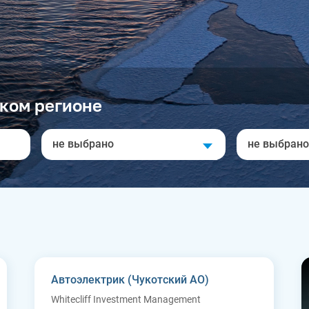
ком регионе
не выбрано
не выбрано
Автоэлектрик (Чукотский АО)
Whitecliff Investment Management