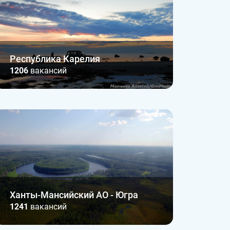
Республика Карелия
1206
вакансий
Ханты-Мансийский АО - Югра
1241
вакансий