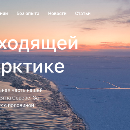
нии
Без опыта
Новости
Статьи
дходящей
Арктике
льная часть нашей
я на Севере. За
х с половиной