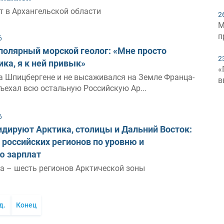
т в Архангельской области
2
М
п
6
 полярный морской геолог: «Мне просто
2
ика, я к ней привык»
«
а Шпицбергене и не высаживался на Земле Франца-
в
ъехал всю остальную Российскую Ар...
6
лидируют Арктика, столицы и Дальний Восток:
российских регионов по уровню и
ю зарплат
га – шесть регионов Арктической зоны
д.
Конец