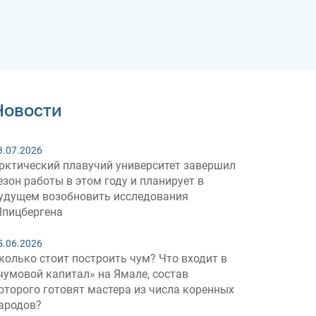
Новости
3.07.2026
рктический плавучий университет завершил
езон работы в этом году и планирует в
удущем возобновить исследования
пицбергена
5.06.2026
колько стоит построить чум? Что входит в
чумовой капитал» на Ямале, состав
оторого готовят мастера из числа коренных
ародов?