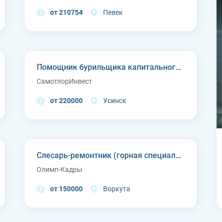
от 210754
Певек
Помощник бурильщика капитального ремонта скважин (КРС)
СамотлорИнвест
от 220000
Усинск
Слесарь-ремонтник (горная специальная техника)
Олимп-Кадры
от 150000
Воркута