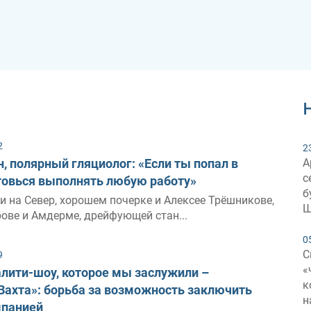
2
2
, полярный гляциолог: «Если ты попал в
А
с
отовься выполнять любую работу»
б
и на Север, хорошем почерке и Алексее Трёшникове,
Ш
ове и Амдерме, дрейфующей стан...
0
С
9
«
лити-шоу, которое мы заслужили –
к
Вахта»: борьба за возможность заключить
н
мпанией