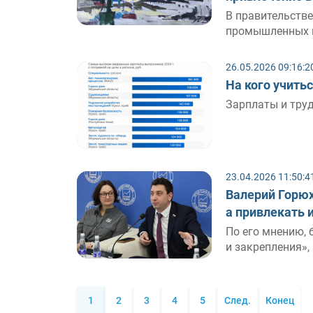
В правительств
промышленных п
26.05.2026 09:16:2
На кого учить
Зарплаты и труд
23.04.2026 11:50:4
Валерий Горюх
а привлекать 
По его мнению, 
и закрепления»,
1
2
3
4
5
След.
Конец