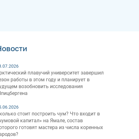
Новости
3.07.2026
рктический плавучий университет завершил
езон работы в этом году и планирует в
удущем возобновить исследования
пицбергена
5.06.2026
колько стоит построить чум? Что входит в
чумовой капитал» на Ямале, состав
оторого готовят мастера из числа коренных
ародов?