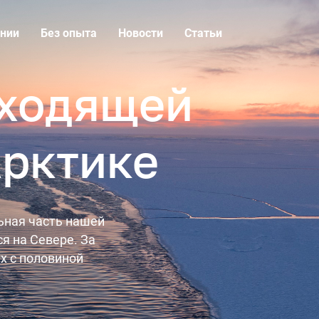
нии
Без опыта
Новости
Статьи
дходящей
Арктике
льная часть нашей
я на Севере. За
х с половиной