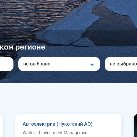
ком регионе
не выбрано
не выбрано
Автоэлектрик (Чукотский АО)
Whitecliff Investment Management