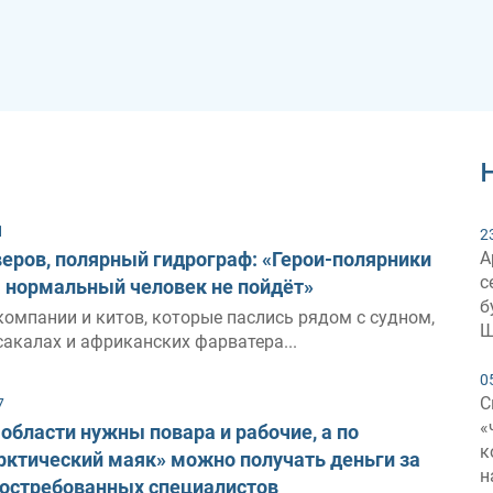
1
2
еров, полярный гидрограф: «Герои-полярники
А
с
а нормальный человек не пойдёт»
б
компании и китов, которые паслись рядом с судном,
Ш
акалах и африканских фарватера...
0
С
7
«
области нужны повара и рабочие, а по
к
ктический маяк» можно получать деньги за
н
востребованных специалистов