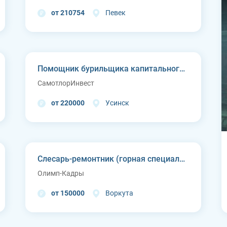
от 210754
Певек
Помощник бурильщика капитального ремонта скважин (КРС)
СамотлорИнвест
от 220000
Усинск
Слесарь-ремонтник (горная специальная техника)
Олимп-Кадры
от 150000
Воркута