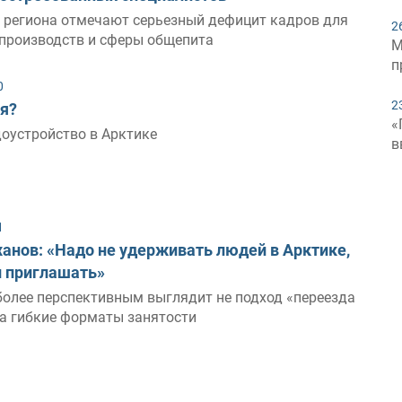
е региона отмечают серьезный дефицит кадров для
2
роизводств и сферы общепита
М
п
0
2
ся?
«
оустройство в Арктике
в
1
анов: «Надо не удерживать людей в Арктике,
и приглашать»
более перспективным выглядит не подход «переезда
 а гибкие форматы занятости